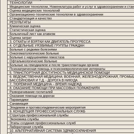
ТЕХНОЛОГИИ
Медицинские технологии, Номенклатура работ и услуг в здравоохранении и ста
Оценка медицинских технологий
Организационно-технические технологии в здравоохранении
Стандартизация и качество
РЕЗУЛЬТАТЫ
Клиническая оценка
Статистическая оценка
Больничный лист как атавизм
Оценка затрат
3. ОТКАТЫ И ВЗЯТКИ КАК ДВИГАТЕЛЬ ПРОГРЕССА
4. ОТДЕЛЬНЫЕ УЯЗВИМЫЕ ГРУППЫ ГРАЖДАН
Больные с редкими болезнями
Онкогематологические больные
Больные с нарушениями гемостаза
Офтальмологические больные
Больные на гемодиализе и после трансплантации органов
Психиатрическая помощь и психоневрологические интернаты
5. ТРАНСПОРТНАЯ ДОСТУПНОСТЬ МЕДИЦИНСКОЙ ПОМОЩИ
6. ВЕДОМСТВЕННАЯ МЕДИЦИНА: ВОЕННАЯ, ЖЕЛЕЗНОДОРОЖНАЯ, ПРОМЫ
БАССЕЙНОВАЯ И Т.Д. - ДОРОГА В НИКУДА
7. ТЮРЕМНАЯ МЕДИЦИНА – ВРЕМЯ НАДЕЖД
8. ОКАЗАНИЕ ПОМОЩИ ПРИ МАССОВЫХ ПОРАЖЕНИЯХ
Разворачивание госпиталей
Оказание помощи на дорогах
Парамедики
Санавиация
Эпидемии и противоэпидемические мероприятия
9. КОНЦЕПЦИЯ ПРОФЕССИОНАЛЬНЫХ СЛУЖБ
Структура профессиональной службы
Экономика службы
Этапы создания профессиональных служб
Лабораторная служба
10. АЛЬТЕРНАТИВНАЯ СИСТЕМА ЗДРАВООХРАНЕНИЯ