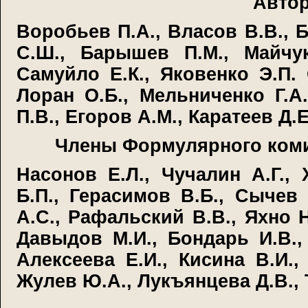
Автор
Воробьев П.А., Власов В.В., 
С.Ш., Барышев П.М., Майчук
Самуйло Е.К., Яковенко Э.П. 
Лоран О.Б., Мельниченко Г.А
П.В., Егоров А.М., Каратеев Д.
Члены Формулярного комит
Насонов Е.Л., Чучалин А.Г.,
Б.П., Герасимов В.Б., Сычев 
А.С., Рафальский В.В., Яхно Н
Давыдов М.И., Бондарь И.В.,
Алексеева Е.И., Кисина В.И.,
Жулев Ю.А., Лукъянцева Д.В.,