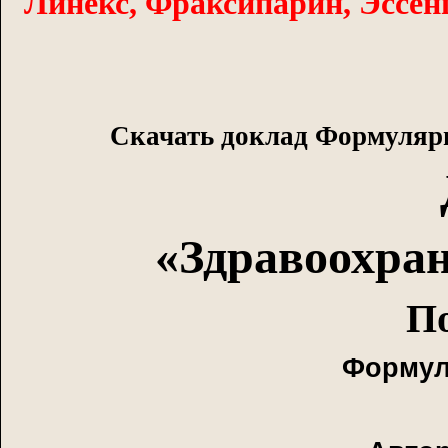
Линекс, Фраксипарин, Эссенц
Скачать доклад Формулярн
«Здравоохран
По
Формул