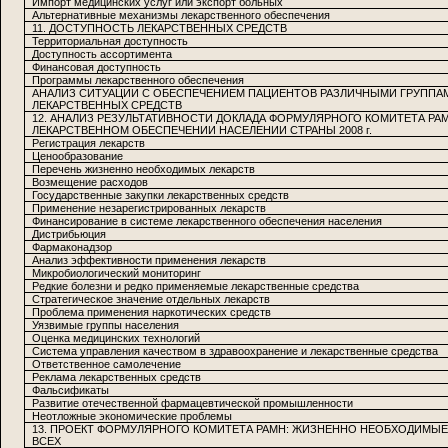
Импорт медицинских услуг или экспорт больных
Альтернативные механизмы лекарственного обеспечения
11. ДОСТУПНОСТЬ ЛЕКАРСТВЕННЫХ СРЕДСТВ
Территориальная доступность
Доступность ассортимента
Финансовая доступность
Программы лекарственного обеспечения
АНАЛИЗ СИТУАЦИИ С ОБЕСПЕЧЕНИЕМ ПАЦИЕНТОВ РАЗЛИЧНЫМИ ГРУППА
ЛЕКАРСТВЕННЫХ СРЕДСТВ
12. АНАЛИЗ РЕЗУЛЬТАТИВНОСТИ ДОКЛАДА ФОРМУЛЯРНОГО КОМИТЕТА РА
ЛЕКАРСТВЕННОМ ОБЕСПЕЧЕНИИ НАСЕЛЕНИИ СТРАНЫ 2008 г.
Регистрация лекарств
Ценообразование
Перечень жизненно необходимых лекарств
Возмещение расходов
Государственные закупки лекарственных средств
Применение незарегистрированных лекарств
Финансирование в системе лекарственного обеспечения населения
Дистрибьюция
Фармаконадзор
Анализ эффективности применения лекарств
Микробиологический мониторинг
Редкие болезни и редко применяемые лекарственные средства
Стратегическое значение отдельных лекарств
Проблема применения наркотических средств
Уязвимые группы населения
Оценка медицинских технологий
Система управления качеством в здравоохранение и лекарственные средства
Ответственное самолечение
Реклама лекарственных средств
Фальсификаты
Развитие отечественной фармацевтической промышленности
Неотложные экономические проблемы
13. ПРОЕКТ ФОРМУЛЯРНОГО КОМИТЕТА РАМН: ЖИЗНЕННО НЕОБХОДИМЫЕ
ВСЕХ