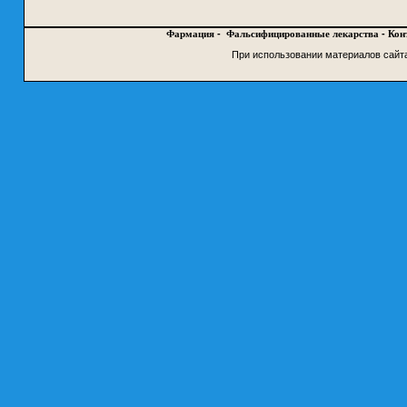
Фармация
-
Фальсифицированные лекарства
-
Кон
При использовании материалов сайт